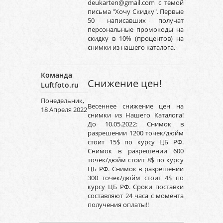
deukarten@gmail.com с темой
письма "Хочу Скидку". Первые
50 написавших получат
персональные промокоды на
скидку в 10% (процентов) на
снимки из нашего каталога.
Команда
Снижение цен!
Luftfoto.ru
Понедельник,
Весеннее снижение цен на
18 Апреля 2022
снимки из Нашего Каталога!
До 10.05.2022: Снимок в
разрешении 1200 точек/дюйм
стоит 15$ по курсу ЦБ РФ.
Снимок в разрешении 600
точек/дюйм стоит 8$ по курсу
ЦБ РФ. Снимок в разрешении
300 точек/дюйм стоит 4$ по
курсу ЦБ РФ. Сроки поставки
составляют 24 часа с момента
получения оплаты!!