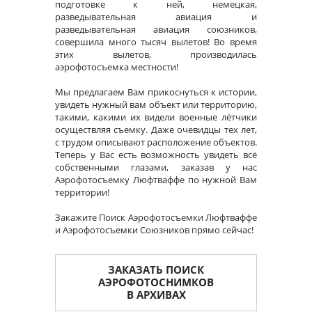
подготовке к ней, немецкая,
разведывательная авиация и
разведывательная авиация союзников,
совершила много тысяч вылетов! Во время
этих вылетов, производилась
аэрофотосъемка местности!
Мы предлагаем Вам прикоснуться к истории,
увидеть нужный вам объект или территорию,
такими, какими их видели военные лётчики
осуществляя съемку. Даже очевидцы тех лет,
с трудом описывают расположение объектов.
Теперь у Вас есть возможность увидеть всё
собственными глазами, заказав у нас
Аэрофотосъемку Люфтваффе по нужной Вам
территории!
Закажите Поиск Аэрофотосъемки Люфтваффе
и Аэрофотосъемки Союзников прямо сейчас!
ЗАКАЗАТЬ ПОИСК
АЭРОФОТОСНИМКОВ
В АРХИВАХ